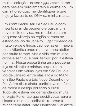
muitas coleções desde 1994, assim como
detalhes em ouro amarelo e vermelho, um
caminho ao qual me identifiquei e que
hoje já faz parte do DNA da minha marca.
Em 2000 decidi sair de São Paulo com
meu filho ainda pequeno e buscar um
novo estilo de vida, me mudei para um
pequeno vilarejo na região serrana no
estado do Rio de Janeiro, lugar rodeado de
muito verde e lindas cachoeiras em meio à
mata Atlântica onde mantive meu atelier
por muito tempo. Mas a vida tem muitos
ciclos e senti que meu tempo por lá estava
no final. Nesta época tinha uma pequena
loja no vilarejo e minhas peças eram
vendidas em várias lojas em São Paulo e
Rio de Janeiro, entre elas a loja do MAM
em São Paulo e a loja Novo Desenho no
Rio. Além disso ainda participava de feiras
de moda e design por todo o Brasil.
Tudo isto estava me demandando muita
energia. Foi então que decidi voltar para a
cidade e minha escolha foi retornar à
minha terra natal, Belo Horizonte.(Ha! entre