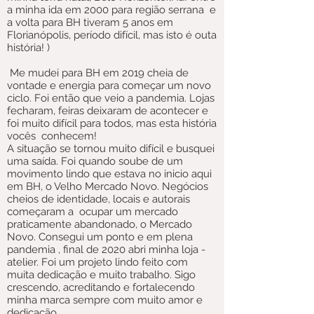
a minha ida em 2000 para região serrana e
a volta para BH tiveram 5 anos em
Florianópolis, período difícil, mas isto é outa
história! )
Me mudei para BH em 2019 cheia de
vontade e energia para começar um novo
ciclo. Foi então que veio a pandemia. Lojas
fecharam, feiras deixaram de acontecer e
foi muito difícil para todos, mas esta história
vocês conhecem!
A situação se tornou muito difícil e busquei
uma saída. Foi quando soube de um
movimento lindo que estava no inicio aqui
em BH, o Velho Mercado Novo. Negócios
cheios de identidade, locais e autorais
começaram a ocupar um mercado
praticamente abandonado, o Mercado
Novo. Consegui um ponto e em plena
pandemia , final de 2020 abri minha loja -
atelier. Foi um projeto lindo feito com
muita dedicação e muito trabalho. Sigo
crescendo, acreditando e fortalecendo
minha marca sempre com muito amor e
dedicação.