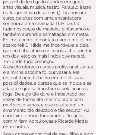
possibilidades ligado às artes em geral,
artes visuais, música, teatro. Paralelo à isso
eu freqüentava desde os 13, 14 anos um
curso de artes com uma encantadora
senhora alemã chamada D. Hilde. Lá
fazíamos peças de madeira, pintávamos e
também aprendi a esmaltação em metal.
Foi meu primeiro contato com o metal, me
apaixonei! D. Hilde me incentivava e dizia
que eu tinha olhos nas mãos, acho que foi
um dos elogios mais lindos que recebi.
Foi onde tudo começou.
A escola oferecia cursos profissionalizantes
e a minha escolha foi ourivesaria. Me
encantei pelo trabalho em metal, suas
possibilidades, a dureza que se molda e se
adapta e que se transforma pela ação do
fogo. De algo tão duro e trabalhado por
vezes de forma até mesmo bruta com
martelos e serras, e
que resulta em um
ornamento tão delicado e tão sedutor. Ao
concluir o ensino fundamental fiz aulas
com Miriam Korolkowas e Ricardo Mattar
entre outros.
Aos 22 anos engravidei de meu filho e logo