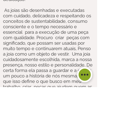
As joias são desenhadas e executadas
com cuidado, delicadeza e respeitando os
conceitos de sustentabilidade, consumo
consciente e o tempo necessário e
essencial para a execução de uma peça
com qualidade. Procuro criar peças com
significado, que possam ser usadas por
muito tempo e continuarem atuais, Penso
a joia como um objeto de vestir. Uma joia
cuidadosamente escolhida, marca a nossa
presença, nosso estilo e personalidade. De
certa forma ela passa a guardar e a contar
um pouco a história de nós mesmas. Acho
que isso define o que busco em meu
trabalho, criar peças que ajudem quem as
use a contar um pouco da sua própria
história.
Marisa