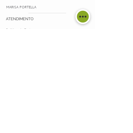
MARISA PORTELLA
ATENDIMENTO
Política de Frete >
Política de Devoluções >
Fale Conosco >
Sobre Nós >
SIGA A GENTE
COMO MEDIR SEU DEDO